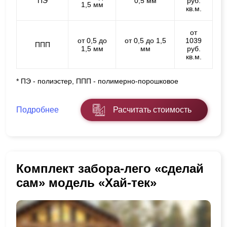
ПЭ
0,5 мм
руб.
1,5 мм
кв.м.
от
от 0,5 до
от 0,5 до 1,5
1039
ППП
1,5 мм
мм
руб.
кв.м.
* ПЭ - полиэстер, ППП - полимерно-порошковое
Подробнее
Расчитать стоимость
Комплект забора-лего «сделай
сам» модель «Хай-тек»