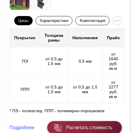
Цены
Характеристики
Комплектация
Толщина
Покрытие
Наполнения
Прайс
рамы
от
от 0,5 до
1640
ПЭ
0,5 мм
1,5 мм
руб.
кв.м.
от
от 0,5 до
от 0,5 до 1,5
2277
ППП
1,5 мм
мм
руб.
кв.м.
* ПЭ - полиэстер, ППП - полимерно-порошковое
Подробнее
Расчитать стоимость