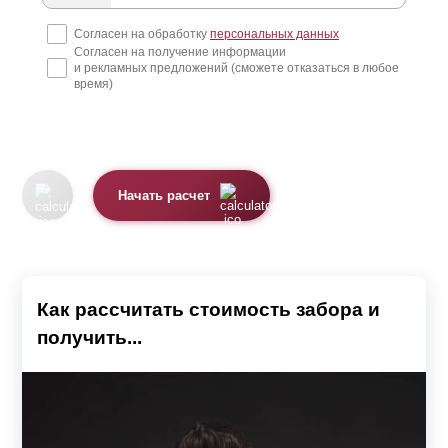
Премиум, Люкс, Модерн и Комби. А в некоторых
Согласен на обработку
персональных данных
Согласен на получение информации
моделях планки похожи на доски. Это модели Ранчо и
и рекламных предложений (сможете отказаться в любое
Классика. Модель Хай-тек имеет несколько иную
время)
конструкцию - у нее нет планок. Подробнее о каждой
модели можно узнать, перейдя на соответствующую
страницу.
Начать расчет
Планки выполнены из стального листа толщиной от 0,5
до 1,5 мм. Их поверхность защищена от коррозии
полимерным покрытием по предварительно
загрунтованной поверхности. Это может быть или
Как рассчитать стоимость забора и
полиэстер
, или высокостойкая порошковая краска.
получить...
Каждое покрытие имеет свои особенности.
При использовании
полиэстера
защита может быть
односторонней или двусторонней. В первом случае,
лицевая сторона планки имеет текстуру и цвет