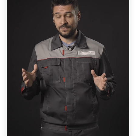
выбранного покрытия, а тыльная – цвет грунта (серый).
Это позволяет несколько удешевить проект. В случае,
если применяется полимерно-порошковая окраска, то
обе стороны окрашены одинаково.
Полиэстер дешевле, но ограничен по цвету.
Порошковая краска имеет большую стойкость,
чем
полиэстер
, лучше сопротивляется механическим
нагрузкам и имеет расширенную цветовую гамму. При
этом нужно понимать, что и полиэстер имеет запас
прочности, достаточны для долговечной службы.
Поэтому при выборе нужно руководствоваться, прежде
всего, дизайнерскими предпочтениями и финансовыми
возможностями.
Схема сборки примерно одинакова для всех моделей,
за исключением Хай-тек. Забор состоит из отдельных