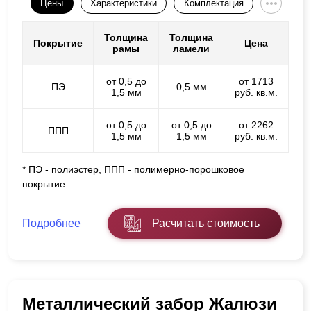
Цены
Характеристики
Комплектация
Толщина
Толщина
Покрытие
Цена
рамы
ламели
от 0,5 до
от 1713
ПЭ
0,5 мм
1,5 мм
руб. кв.м.
от 0,5 до
от 0,5 до
от 2262
ППП
1,5 мм
1,5 мм
руб. кв.м.
* ПЭ - полиэстер, ППП - полимерно-порошковое
покрытие
Подробнее
Расчитать стоимость
Металлический забор Жалюзи