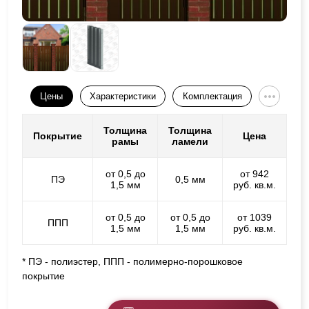
Цены
Характеристики
Комплектация
Толщина
Толщина
Покрытие
Цена
рамы
ламели
от 0,5 до
от 942
ПЭ
0,5 мм
1,5 мм
руб. кв.м.
от 0,5 до
от 0,5 до
от 1039
ППП
1,5 мм
1,5 мм
руб. кв.м.
* ПЭ - полиэстер, ППП - полимерно-порошковое
покрытие