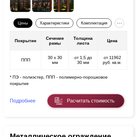
Цены
Характеристики
Комплектация
Сечение
Толщина
Покрытие
Цена
рамы
листа
30 х 30
от 1,5 до
от 11962
ППП
мм
30 мм
руб. кв.м.
* ПЭ - полиэстер, ППП - полимерно-порошковое
покрытие
Подробнее
Расчитать стоимость
Металлическое ограждение