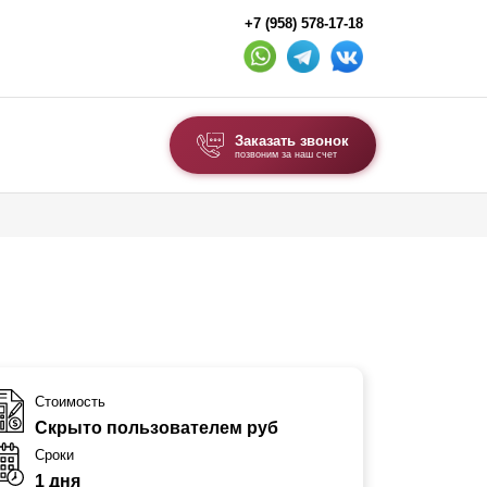
+7 (958) 578-17-18
Заказать звонок
позвоним за наш счет
ВЫБОР ПО ТИПУ
Модульные заборы и ограждения
Комбинированные заборы
Секционные заборы
ВОРОТА И КАЛИТКИ
Стоимость
Скрыто пользователем руб
Ворота откатные
Сроки
Ворота распашные
1 дня
Ворота складные гармошка