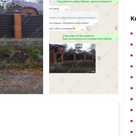
ВЫБОР ПО ХАРАКТЕРИСТИКАМ
Горизонтальные заборы
К
Высокие заборы
Красивые, дизайнерские заборы
ВЫБОР ПО СПОСОБУ МОНТАЖА
Заборы под ключ
Готовые заборы
Комплекты заборов-лего "сделай сам"
Быстровозводимые заборы