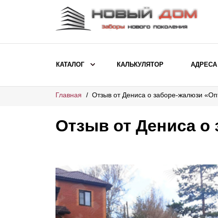
КАТАЛОГ
КАЛЬКУЛЯТОР
АДРЕСА
Главная
Отзыв от Дениса о заборе-жалюзи «О
ВЫБОР ПО МОДЕЛИ
Заборы Ранчо
Отзыв от Дениса о
Заборы Хай-тек
Заборы Классика
Заборы Жалюзи
ВЫБОР ПО НАЗНАЧЕНИЮ
Заборы и ограждения для детских
садов