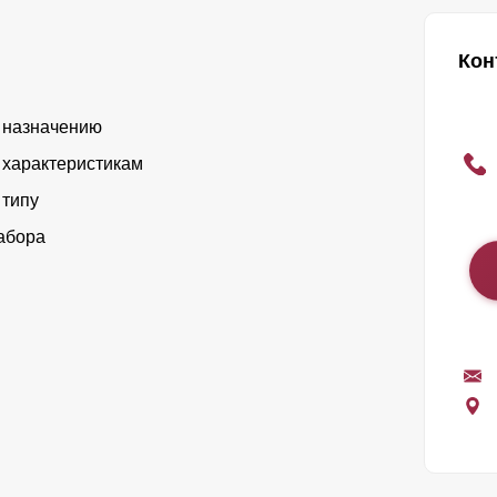
Кон
 назначению
 характеристикам
 типу
абора