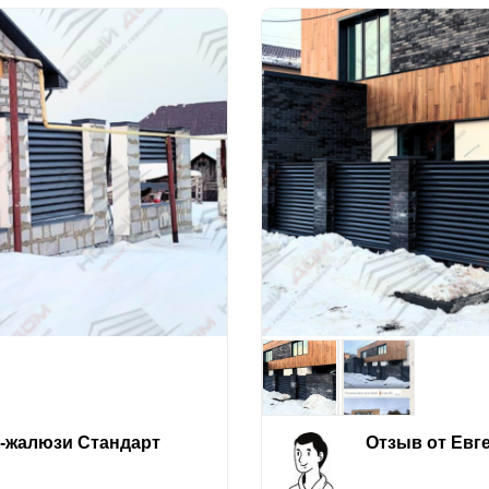
е-жалюзи Стандарт
Отзыв от Евг