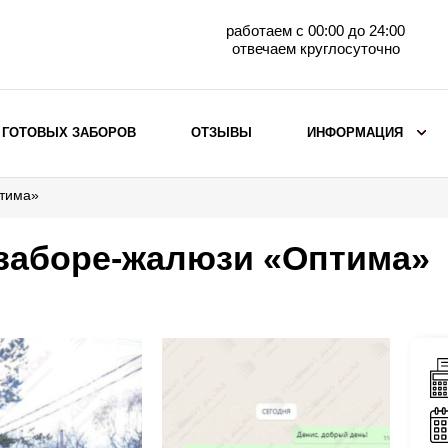
работаем с 00:00 до 24:00
отвечаем круглосуточно
 ГОТОВЫХ ЗАБОРОВ
ОТЗЫВЫ
ИНФОРМАЦИЯ
птима»
ВЫБОР ПО МАТЕРИАЛУ
Заборы с кирпичными столбами
 заборе-жалюзи «Оптима»
Заборы из евроштакетника
горизонтального
Металлические заборы для дачи
Забор жалюзи с кирпичными столбами
Металлические заборы
Металлические ограждения