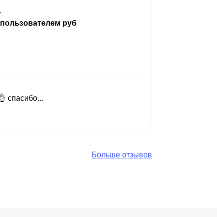
ь
 пользователем руб
 спасибо...
Добрый день
Читать вес
Больше отзывов