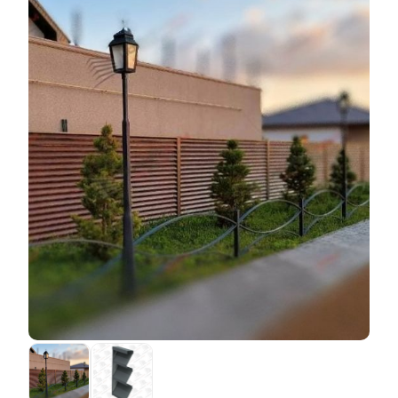
Разница заключается в том, что первый способ
укрепления применяется ещё в начале
изготовления, а именно при производстве листов
стали, в то время как второй вариант защитного
покрытия наносится уже на готовую
ламель.
Полиэстер
наносит производитель листов
стали, а мы занимаемся исключительно нанесением
порошка на пластины, что ведёт к некоторым
особенностям и порой осложнениям в работе.
Например, первый тип покрытия означает, что
внешний вид заготовки уже готов, поэтому при
дальнейшей работе с материалом нужно быть
предельно аккуратным. Так, мы не можем проводить
некоторые манипуляции с заготовкой, чтобы
улучшить заготовку и скорость сборки, однако это
никак не влияет на качество. При выборе метода
важно, помнить, что
полиэстер
дешевле в
производстве, но дороже при установке конструкции
.