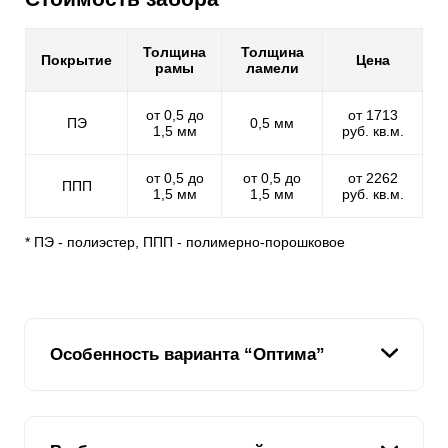
Толщина
Толщина
Покрытие
Цена
рамы
ламели
от 0,5 до
от 1713
ПЭ
0,5 мм
1,5 мм
руб. кв.м.
от 0,5 до
от 0,5 до
от 2262
ППП
1,5 мм
1,5 мм
руб. кв.м.
* ПЭ - полиэстер, ППП - полимерно-порошковое
Особенность варианта “Оптима”
Главной фишкой наших жалюзи - является схожесть